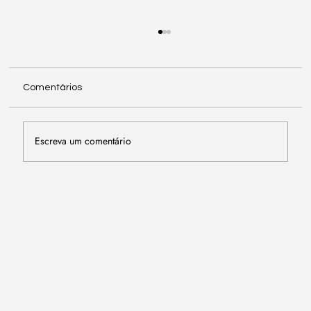
Comentários
Escreva um comentário
Possível Taxação nas Compras Abaixo
de USD 50 e Seus Impactos no E-
commerce