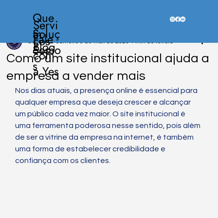
Que
Servi
Soluç
m
Fale
ços
Blog
Christiano Carneiro
9 de mai. de 2023
4 min de leitura
ões
Somo
com
Como um site institucional ajuda a
s
a Yes
empresa a vender mais
Nos dias atuais, a presença online é essencial para 
qualquer empresa que deseja crescer e alcançar 
um público cada vez maior. O site institucional é 
uma ferramenta poderosa nesse sentido, pois além 
de ser a vitrine da empresa na internet, é também 
uma forma de estabelecer credibilidade e 
confiança com os clientes.